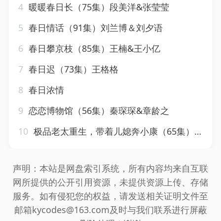
4
暖暖春日长（75集）段美洋&张莹莹
5
春日情话（91集）刘兰博＆刘夕语
6
春日攀京枝（85集）王楠&王小亿
7
春日迟（73集）王格格
8
春日浓情
9
恋恋博物馆（56集）秦琛琛&章龄之
10
极品老太重生，带着儿媳奔小康（65集）刘月涛&白晶晶
声明：本站是网盘索引系统，所有内容均来自互联
网所提供的公开引用资源，未提供资源上传、存储
服务。如有侵犯您的权益，请发送相关证明文件至
邮箱kycodes@163.com及时与我们联系进行屏蔽