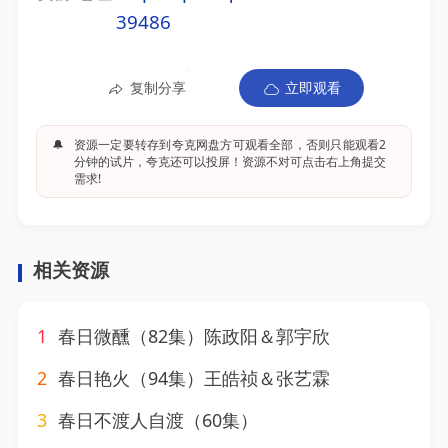
39486
复制分享
立即观看
🔔
资源一定要转存到夸克网盘方可观看全部，否则只能观看2
分钟的试片，夸克还可以投屏！资源不对可点击右上角提交
需求!
相关资源
1
春日微醺（82集）陈政阳＆郭宇欣
2
春日艳火（94集）王皓祯＆张艺霖
3
春日不渡人自渡（60集）