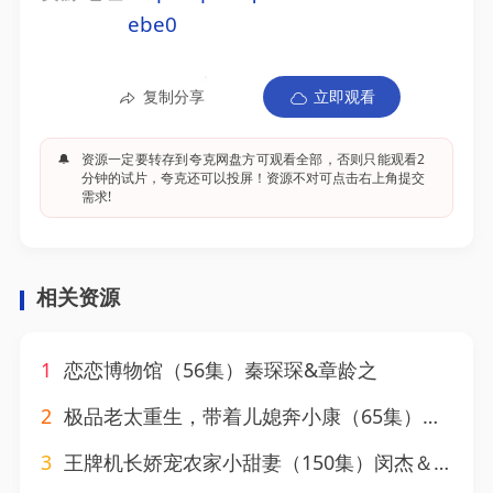
ebe0
复制分享
立即观看
🔔
资源一定要转存到夸克网盘方可观看全部，否则只能观看2
分钟的试片，夸克还可以投屏！资源不对可点击右上角提交
需求!
相关资源
1
恋恋博物馆（56集）秦琛琛&章龄之
2
极品老太重生，带着儿媳奔小康（65集）刘月涛&白晶晶
3
王牌机长娇宠农家小甜妻（150集）闵杰＆崔晓萱