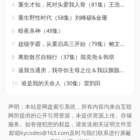
4
重生才知，死对头爱我入骨（81集）王浩翔＆马乐婕
5
重生野性时代（58集）刘峰硕&金珊
6
暗夜杀神（49集）
7
超级学霸，从重启高三开始（79集）鲍文浩＆王倩
8
离歌散尽自独行（37集）陈奕尧＆韩琪
9
逼我当通房，我夺你主母之位＆我以胭脂覆山河（79集）常丹丹
10
谁是我的天命人（30集）雷韵田
声明：本站是网盘索引系统，所有内容均来自互联
网所提供的公开引用资源，未提供资源上传、存储
服务。如有侵犯您的权益，请发送相关证明文件至
邮箱kycodes@163.com及时与我们联系进行屏蔽