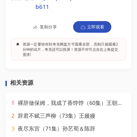
b611
复制分享
立即观看
🔔
资源一定要转存到夸克网盘方可观看全部，否则只能观看2
分钟的试片，夸克还可以投屏！资源不对可点击右上角提交
需求!
相关资源
1
裸辞做保姆，我成了香饽饽（60集）王朝阳&李羽桐
2
辞君不赋三声柳（73集）王嫚嫚
3
夜尽东宫（71集）孙艺荀＆陈辞