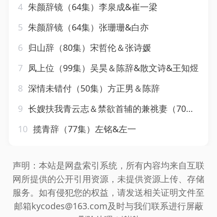
4
朱颜辞镜（64集）李泉成&崔一梁
5
朱颜辞镜（64集）张珊珊&白亦
6
归山辞（80集）宋哲伦＆张诗媛
7
凤上位（99集）吴昊＆陈辞&散文诗&王知煜
8
深情未错付（50集）方正男＆陈辞
9
长嫂扶我青云志＆禁欲首辅的兼祧妻（70集）申浩男＆戴琪轩
10
揽青辞（77集）左铭&左一
声明：本站是网盘索引系统，所有内容均来自互联
网所提供的公开引用资源，未提供资源上传、存储
服务。如有侵犯您的权益，请发送相关证明文件至
邮箱kycodes@163.com及时与我们联系进行屏蔽