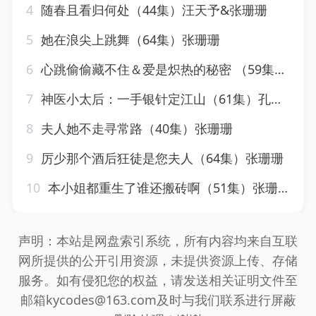
4
随春且看归何处（44集）汪天予&张珊珊
5
她在浪尖上跳舞（64集）张珊珊
6
心跳偷偷藏不住＆爱是炽热的秘密 （59集）聂博宣＆张珊珊&杨桃
7
神医小太后：一手银针定江山（61集）孔奇力＆张珊珊
8
夫人她不走寻常路（40集）张珊珊
9
厉少那个酒后狂徒是您夫人（64集）张珊珊
10
本小姐都重生了谁还搬砖啊（51集）张珊珊
声明：本站是网盘索引系统，所有内容均来自互联
网所提供的公开引用资源，未提供资源上传、存储
服务。如有侵犯您的权益，请发送相关证明文件至
邮箱kycodes@163.com及时与我们联系进行屏蔽