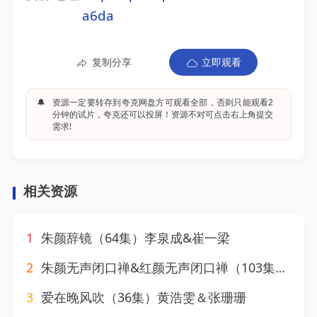
a6da
复制分享
立即观看
🔔
资源一定要转存到夸克网盘方可观看全部，否则只能观看2
分钟的试片，夸克还可以投屏！资源不对可点击右上角提交
需求!
相关资源
1
朱颜辞镜（64集）李泉成&崔一梁
2
朱颜无声闭口禅&红颜无声闭口禅（103集）董星辰&尹喜善
3
爱在晚风吹（36集）黄浩雯＆张珊珊