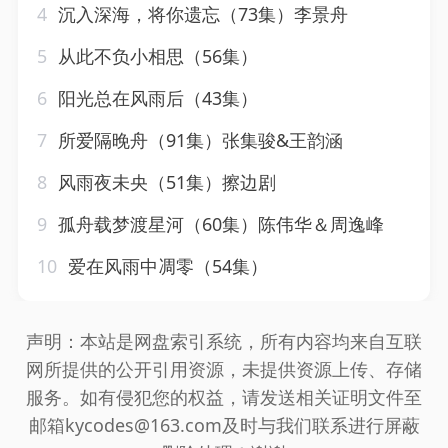
4
沉入深海，将你遗忘（73集）李景舟
5
从此不负小相思（56集）
6
阳光总在风雨后（43集）
7
所爱隔晚舟（91集）张集骏&王韵涵
8
风雨夜未央（51集）擦边剧
9
孤舟载梦渡星河（60集）陈伟华＆周逸峰
10
爱在风雨中凋零（54集）
声明：本站是网盘索引系统，所有内容均来自互联
网所提供的公开引用资源，未提供资源上传、存储
服务。如有侵犯您的权益，请发送相关证明文件至
邮箱kycodes@163.com及时与我们联系进行屏蔽