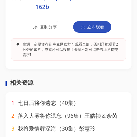
162b
复制分享
立即观看
🔔
资源一定要转存到夸克网盘方可观看全部，否则只能观看2
分钟的试片，夸克还可以投屏！资源不对可点击右上角提交
需求!
相关资源
1
七日后将你遗忘（40集）
2
落入大雾将你遗忘（96集）王皓祯＆余茵
3
我将爱情葬深海（30集）彭慧玲