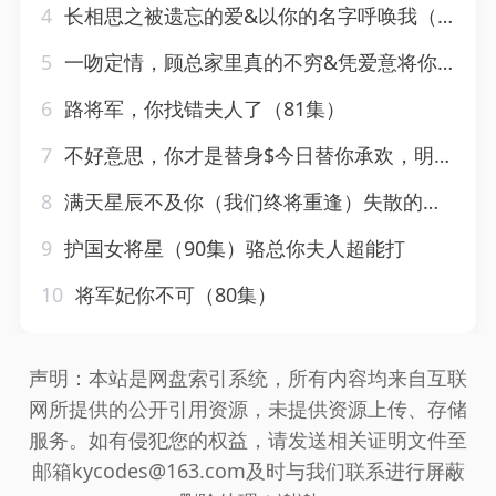
4
长相思之被遗忘的爱&以你的名字呼唤我（70集）常丹丹
5
一吻定情，顾总家里真的不穷&凭爱意将你私有（66集）
6
路将军，你找错夫人了（81集）
7
不好意思，你才是替身$今日替你承欢，明日将你取代（31集）
8
满天星辰不及你（我们终将重逢）失散的十二年冬夏（91集）
9
护国女将星（90集）骆总你夫人超能打
10
将军妃你不可（80集）
声明：本站是网盘索引系统，所有内容均来自互联
网所提供的公开引用资源，未提供资源上传、存储
服务。如有侵犯您的权益，请发送相关证明文件至
邮箱kycodes@163.com及时与我们联系进行屏蔽