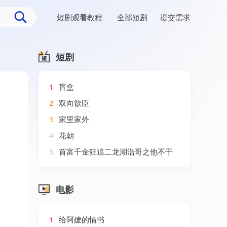
短剧观看教程
全部短剧
提交需求
短剧
1
盲盒
2
双向欲臣
3
家里家外
4
花朝
5
首富千金狂追二龙湖浩哥之他不干
电影
1
给阿嬷的情书