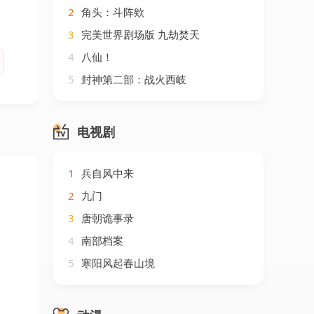
2
角头：斗阵欸
3
完美世界剧场版 九劫焚天
4
八仙！
5
封神第二部：战火西岐
电视剧
1
兵自风中来
2
九门
3
唐朝诡事录
4
南部档案
5
寒阳风起春山境