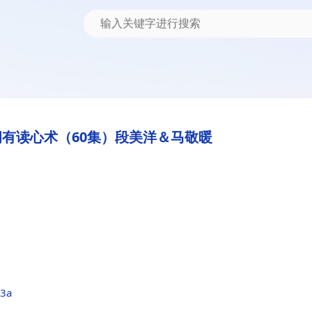
有读心术（60集）段美洋＆马敬暖
13a