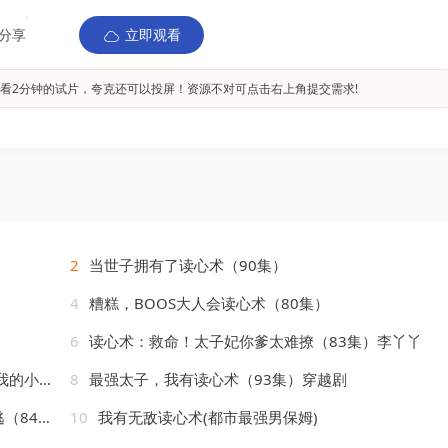
分享
立即观看
看2分钟的试片，夸克还可以投屏！资源不对可点击右上角提交需求!
2
当世子拥有了读心术（90集）
4
糟糕，BOOS大人会读心术（80集）
6
读心术：救命！太子妃你爹太难撩（83集）李丫丫
＆杨殊予
8
最强太子，我有读心术（93集）穿越剧
4集）
10
我有无敌读心术(都市最强男保姆)