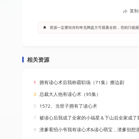
复制
🔔
资源一定要转存到夸克网盘方可观看全部，否则只能观
相关资源
1
拥有读心术后我称霸职场（71集）擦边剧
3
总裁大人他有读心术（95集）
5
1572、当世子拥有了读心术
7
被读心后我成了全家的小福星＆下山后全家成了我的小跟班（49集）钟正
9
渣爹看招小爷我有读心术&读心萌宝，渣爹别想逃（8