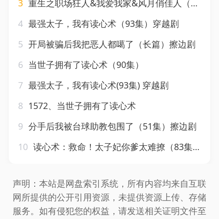
3
重生之职场狂人&我爱我家&风月俏佳人（58集）擦边剧
4
最强太子，我有读心术（93集）穿越剧
5
开局被骗后我把恶人都噶了（长篇）擦边剧
6
当世子拥有了读心术（90集）
7
最强太子，我有读心术(93集) 穿越剧
8
1572、当世子拥有了读心术
9
分手后我被台球助教包围了（51集）擦边剧
10
读心术：救命！太子妃你爹太难撩（83集）李丫丫
声明：本站是网盘索引系统，所有内容均来自互联
网所提供的公开引用资源，未提供资源上传、存储
服务。如有侵犯您的权益，请发送相关证明文件至