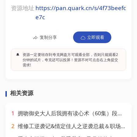
资源地址
https://pan.quark.cn/s/4f73beefc
e7c
复制分享
立即观看
🔔
资源一定要转存到夸克网盘方可观看全部，否则只能观看2
分钟的试片，夸克还可以投屏！资源不对可点击右上角提交
需求!
相关资源
1
拥吻御史大人后我拥有读心术（60集）段美洋＆马敬暖
2
维修工逆袭记&情定佳人之逆袭总裁＆职场逆袭遇佳人＆我爱我家（80集）擦边剧