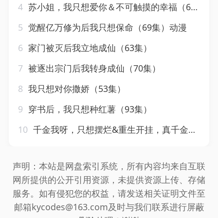
4
苏小姐，我只想爱你＆不可触摸的幸福（66集）冯铭潮＆陈露茜
5
觉醒亿万修为后我只想保命（69集）动漫
6
家门被灭后我立地成仙（63集）
7
被逐出宗门后我转身成仙（70集）
8
我只想对你撒娇（53集）
9
穿书后，我只想种红薯（93集）
10
千金我呀，只想摆烂&重生开挂，真千金傻眼了&重活三世，大小姐摆烂他们都慌了（90集）房蕾&郑念
声明：本站是网盘索引系统，所有内容均来自互联
网所提供的公开引用资源，未提供资源上传、存储
服务。如有侵犯您的权益，请发送相关证明文件至
邮箱kycodes@163.com及时与我们联系进行屏蔽