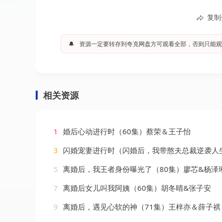
复制
🔔
资源一定要转存到夸克网盘方可观看全部，否则只能观
相关资源
1
婚后心动进行时（60集）蔡荣＆王子怡
3
闪婚宠妻进行时（闪婚后，我带憨夫总裁逆袭人
5
离婚后，我王者身份曝光了（80集）廖芯&杨泽
7
离婚后女儿叫我阿姨（60集）胡冬晴&张子安
9
离婚后，遇见心软的神（71集）王梓亦＆薛子祺