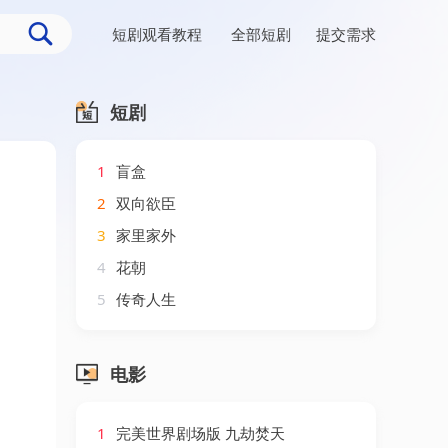
短剧观看教程
全部短剧
提交需求
短剧
1
盲盒
2
双向欲臣
3
家里家外
4
花朝
5
传奇人生
电影
1
完美世界剧场版 九劫焚天