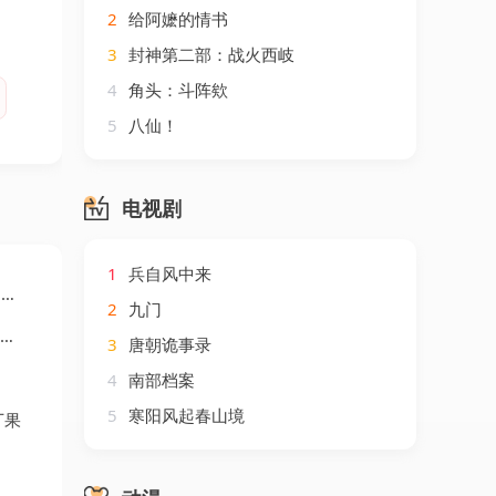
2
给阿嬷的情书
3
封神第二部：战火西岐
4
角头：斗阵欸
5
八仙！
电视剧
1
兵自风中来
）
2
九门
3
唐朝诡事录
4
南部档案
5
寒阳风起春山境
丁果