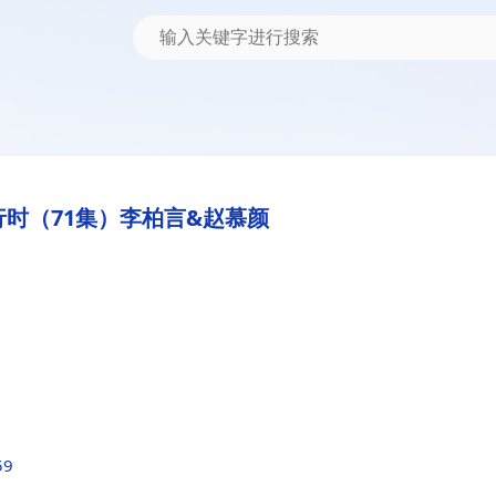
时（71集）李柏言&赵慕颜
59