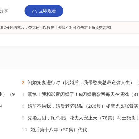
分享
立即观看
看2分钟的试片，夸克还可以投屏！资源不对可点击右上角提交需求!
2
闪婚宠妻进行时（闪婚后，我带憨夫总裁逆袭人生）（90集
生）（9
4
震惊！我和影帝闪婚了！&闪婚后影帝每天在演戏（81集）张许焓&张涵
琳
6
婚前不挨我，婚后老婆贴贴（206集）杨彦光＆张紫菡
8
先婚后甜，顾总把厂花夫人宠上天（78集）马士尧＆
10
婚后第十八年（50集）代代