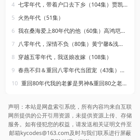
4
七零年代，带着户口去下乡（104集）贾凯文＆邰靖懿
5
火热年代（51集）
6
我在桑海爱上80年代的他（60集）高鸿垲&郭萧飒
7
八零年代，深情不负（80集）黄宁馨&浅柔&刘凡
8
穿越五零年代，我送娘改嫁（108集）
9
春燕不归＆重回八零年代当团宠（43集）黄靖＆傅靖涵
10
重回80年代我的老爹是男神&重回80之老爹是男神（49集）鞠雯兮&瓜瓜
声明：本站是网盘索引系统，所有内容均来自互联
网所提供的公开引用资源，未提供资源上传、存储
服务。如有侵犯您的权益，请发送相关证明文件至
邮箱kycodes@163.com及时与我们联系进行屏蔽