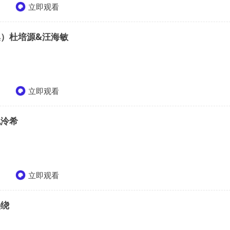
立即观看
集）杜培源&汪海敏
立即观看
纪泠希
立即观看
熙绕