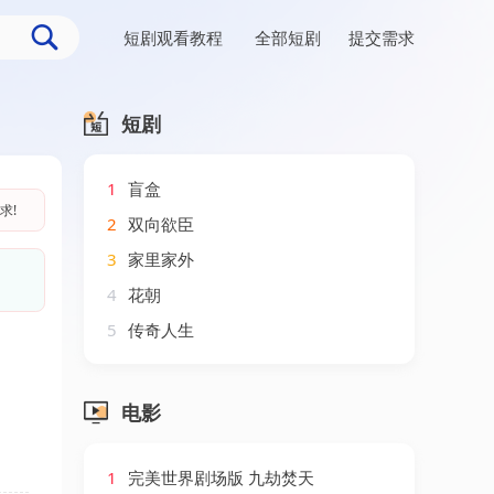
短剧观看教程
全部短剧
提交需求
短剧
1
盲盒
求!
2
双向欲臣
3
家里家外
4
花朝
5
传奇人生
电影
1
完美世界剧场版 九劫焚天