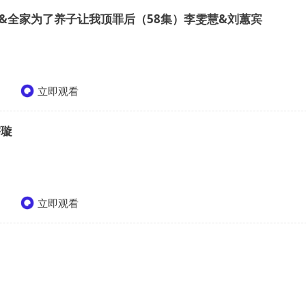
&全家为了养子让我顶罪后（58集）李雯慧&刘蕙宾
立即观看
宇璇
立即观看