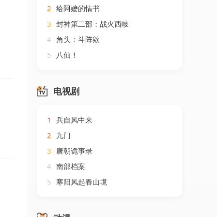
2
给阿嬷的情书
3
封神第二部：战火西岐
4
角头：斗阵欸
5
八仙！
电视剧
1
兵自风中来
2
九门
3
唐朝诡事录
4
南部档案
5
寒阳风起春山境