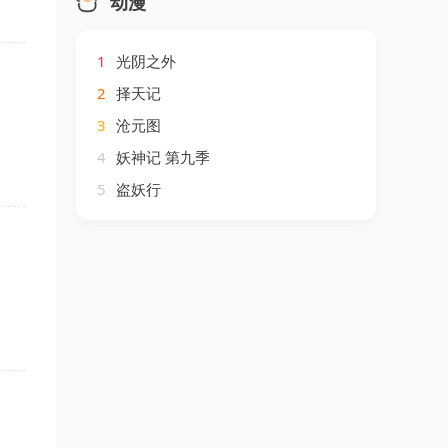
动漫
1
光阴之外
2
择天记
3
沧元图
4
妖神记 第九季
5
盗妖行