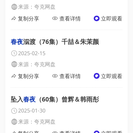
来源：夸克网盘
复制分享
查看详情
立即观看
春夜
泅渡（76集）千喆＆朱茉颜
2025-02-15
来源：夸克网盘
复制分享
查看详情
立即观看
坠入
春夜
（60集）曾辉＆韩雨彤
2025-01-30
来源：夸克网盘