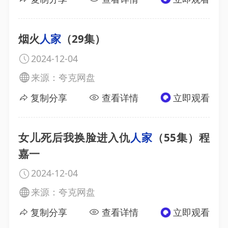
烟火
人家
（29集）
2024-12-04
来源：夸克网盘
复制分享
查看详情
立即观看
女儿死后我换脸进入仇
人家
（55集）程
嘉一
2024-12-04
来源：夸克网盘
复制分享
查看详情
立即观看