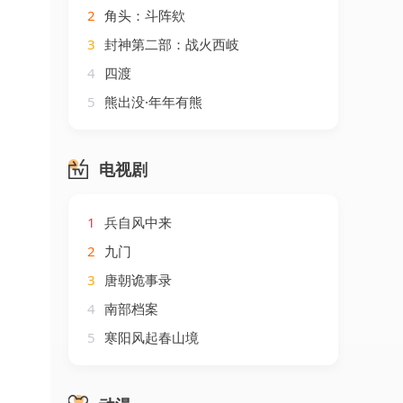
2
角头：斗阵欸
3
封神第二部：战火西岐
4
四渡
5
熊出没·年年有熊
电视剧
1
兵自风中来
2
九门
3
唐朝诡事录
4
南部档案
5
寒阳风起春山境