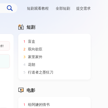
短剧观看教程
全部短剧
提交需求
短剧
1
盲盒
求!
2
双向欲臣
3
家里家外
4
花朝
5
行道者之墨狂刀
电影
1
给阿嬷的情书