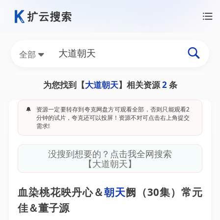
全部
为您找到【
大道朝天
】相关资源
2
条
🔔
资源一定要转存到夸克网盘方可观看全部，否则只能观看2
分钟的试片，夸克还可以投屏！资源不对可点击右上角提交
需求!
没搜到想要的？点击我全网搜索
【大道朝天】
血染桃花映丹心＆
朝天
阙（30集）常元
佳＆董子源