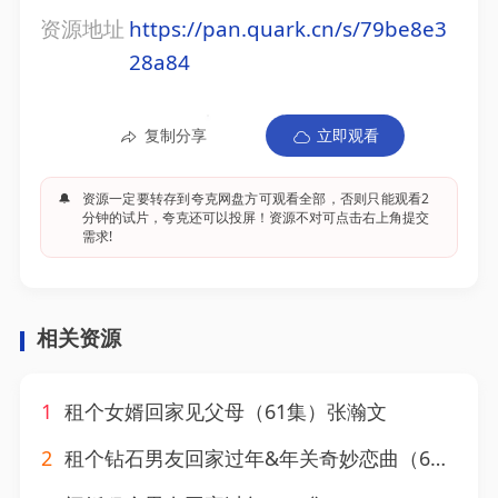
资源地址
https://pan.quark.cn/s/79be8e3
28a84
复制分享
立即观看
🔔
资源一定要转存到夸克网盘方可观看全部，否则只能观看2
分钟的试片，夸克还可以投屏！资源不对可点击右上角提交
需求!
相关资源
1
租个女婿回家见父母（61集）张瀚文
2
租个钻石男友回家过年&年关奇妙恋曲（65集）王嘉禾&邹柯俊