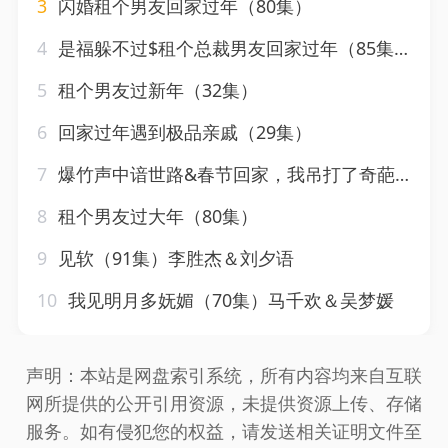
3
闪婚租个男友回家过年（80集）
4
是福躲不过$租个总裁男友回家过年（85集）
5
租个男友过新年（32集）
6
回家过年遇到极品亲戚（29集）
7
爆竹声中谙世路&春节回家，我吊打了奇葩亲戚（30集）
8
租个男友过大年（80集）
9
见软（91集）李胜杰＆刘夕语
10
我见明月多妩媚（70集）马千欢＆吴梦媛
声明：本站是网盘索引系统，所有内容均来自互联
网所提供的公开引用资源，未提供资源上传、存储
服务。如有侵犯您的权益，请发送相关证明文件至