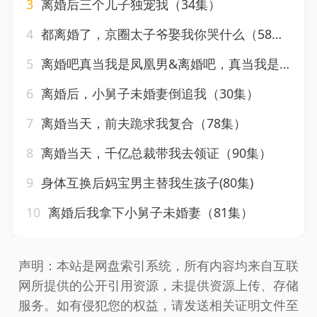
3
离婚后三个儿子独宠我（34集）
4
都离婚了，京圈太子爷娶我你哭什么（58集）伍怡
5
离婚吧真当我是凤凰男&离婚吧，真当我是癞蛤蟆（61集）李子峰
6
离婚后，小舅子未婚妻倒追我（30集）
7
离婚当天，前夫跪求我复合（78集）
8
离婚当天，千亿总裁带我去领证（90集）
9
身体互换后妈宝男主替我生孩子(80集)
10
离婚后我拿下小舅子未婚妻（81集）
声明：本站是网盘索引系统，所有内容均来自互联
网所提供的公开引用资源，未提供资源上传、存储
服务。如有侵犯您的权益，请发送相关证明文件至