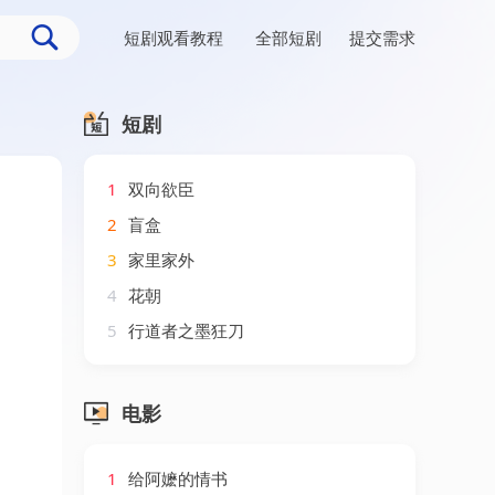
短剧观看教程
全部短剧
提交需求
短剧
1
双向欲臣
2
盲盒
3
家里家外
4
花朝
5
行道者之墨狂刀
电影
1
给阿嬷的情书