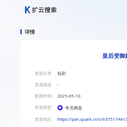
详情
皇后变御
资源分类
短剧
资源描述
-
更新时间
2025-05-10
资源类型
夸克网盘
资源地址
https://pan.quark.cn/s/6375174e1