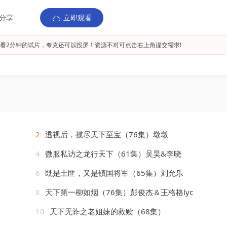
分享
立即观看
看2分钟的试片，夸克还可以投屏！资源不对可点击右上角提交需求!
2
透视后，揽尽天下至宝（76集）墩墩
4
微服私访之龙行天下（61集）吴昊&李晓
6
既是土匪，又是镇国将军（65集）刘允乐
8
天下第一柳如烟（76集）彭俊杰＆王格格lyc
10
天下无诈之老姐妹的救赎（68集）