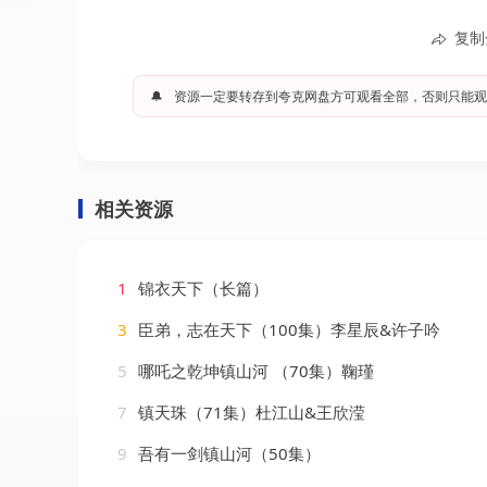
复制
🔔
资源一定要转存到夸克网盘方可观看全部，否则只能观
相关资源
1
锦衣天下（长篇）
3
臣弟，志在天下（100集）李星辰&许子吟
5
哪吒之乾坤镇山河 （70集）鞠瑾
7
镇天珠（71集）杜江山&王欣滢
9
吾有一剑镇山河（50集）