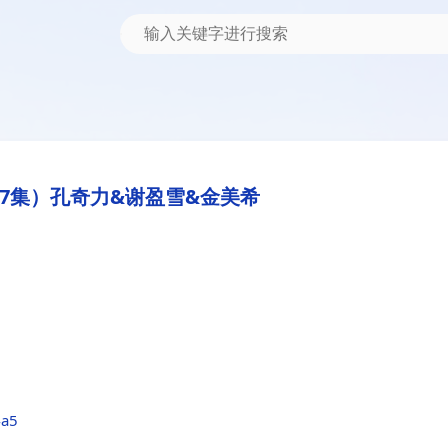
7集）孔奇力&谢盈雪&金美希
4a5