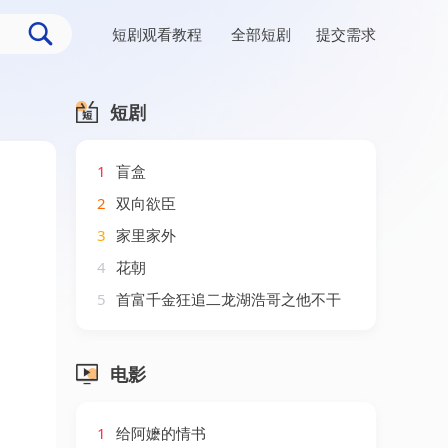
短剧观看教程
全部短剧
提交需求
短剧
1
盲盒
2
双向欲臣
3
家里家外
4
花朝
5
首富千金狂追二龙湖浩哥之他不干
电影
1
给阿嬷的情书