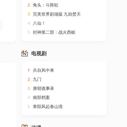
2
角头：斗阵欸
3
完美世界剧场版 九劫焚天
4
八仙！
5
封神第二部：战火西岐
电视剧
1
兵自风中来
2
九门
3
唐朝诡事录
4
南部档案
5
寒阳风起春山境