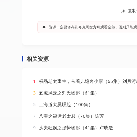
复制
🔔
资源一定要转存到夸克网盘方可观看全部，否则只能观
相关资源
1
极品老太重生，带着儿媳奔小康（65集）刘月涛
3
五虎风云之刘氏崛起（61集）
5
上海道太昊崛起（100集）
7
八零之福运老太君（70集）陈芳
9
从夫狂飙之强势崛起（41集）卢晓敏