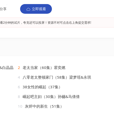
分享
立即观看
看2分钟的试片，夸克还可以投屏！资源不对可点击右上角提交需求!
&白晶晶
2
老太当家（60集）霍奕燃
4
八零老太整顿家门（58集）梁梦瑶&永琪
6
38女性的崛起（37集）
8
崛起吧主妇（30集）孙樾&马倩倩
10
灰烬中的新生（51集）