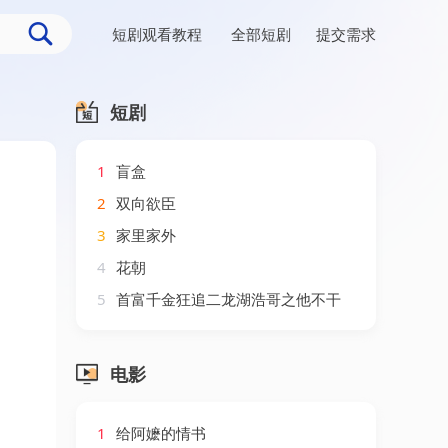
短剧观看教程
全部短剧
提交需求
短剧
1
盲盒
2
双向欲臣
3
家里家外
4
花朝
5
首富千金狂追二龙湖浩哥之他不干
电影
1
给阿嬷的情书