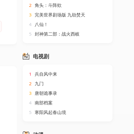
2
角头：斗阵欸
3
完美世界剧场版 九劫焚天
4
八仙！
5
封神第二部：战火西岐
电视剧
1
兵自风中来
2
九门
3
唐朝诡事录
4
南部档案
5
寒阳风起春山境