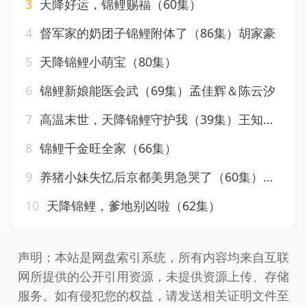
3
天降好运，锦鲤赐福（60集）
4
督军家的奶团子锦鲤附体了（86集）胡家豪
5
天降锦鲤小萌宝（80集）
6
锦鲤新娘能医会武（69集）孟佳辉＆陈云汐
7
高温末世，天降锦鲤守护我（39集）王知墨＆苏文文
8
锦鲤千金旺全家（66集）
9
养猪小妹失忆后京都美男急哭了（60集）张楚萱
10
天降锦鲤，爹地别凶啦（62集）
声明：本站是网盘索引系统，所有内容均来自互联
网所提供的公开引用资源，未提供资源上传、存储
服务。如有侵犯您的权益，请发送相关证明文件至