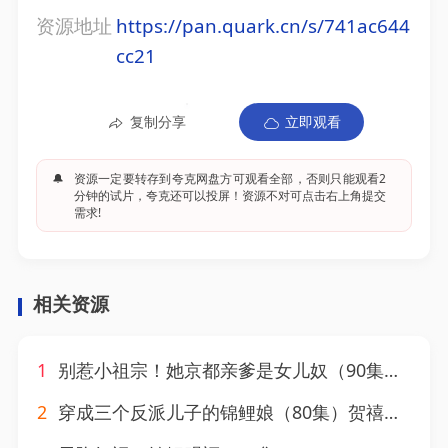
资源地址
https://pan.quark.cn/s/741ac644
cc21
复制分享
立即观看
🔔
资源一定要转存到夸克网盘方可观看全部，否则只能观看2
分钟的试片，夸克还可以投屏！资源不对可点击右上角提交
需求!
相关资源
1
别惹小祖宗！她京都亲爹是女儿奴（90集）萨钢云＆陆元
2
穿成三个反派儿子的锦鲤娘（80集）贺禧&杨喜嘉