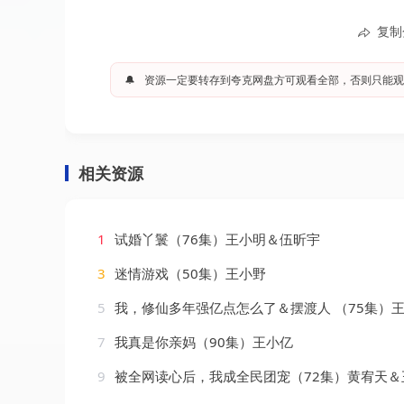
复制
🔔
资源一定要转存到夸克网盘方可观看全部，否则只能观
相关资源
1
试婚丫鬟（76集）王小明＆伍昕宇
3
迷情游戏（50集）王小野
5
我，修仙多年强亿点怎么了＆摆渡人 （75集）王小亿
7
我真是你亲妈（90集）王小亿
9
被全网读心后，我成全民团宠（72集）黄宥天＆