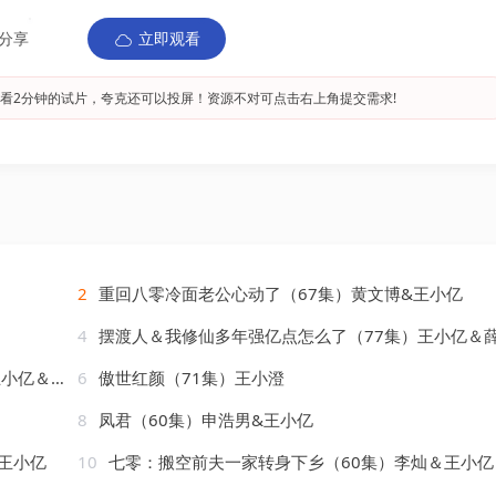
分享
立即观看
看2分钟的试片，夸克还可以投屏！资源不对可点击右上角提交需求!
2
重回八零冷面老公心动了（67集）黄文博&王小亿
4
摆渡人＆我修仙多年强亿点怎么了（77集）王小亿＆薛滨
＆薛滨泓
6
傲世红颜（71集）王小澄
8
凤君（60集）申浩男&王小亿
王小亿
10
七零：搬空前夫一家转身下乡（60集）李灿＆王小亿