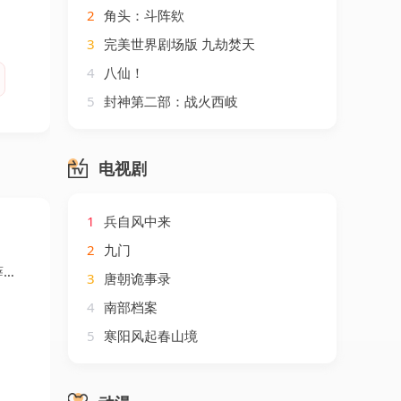
2
角头：斗阵欸
3
完美世界剧场版 九劫焚天
4
八仙！
5
封神第二部：战火西岐
电视剧
1
兵自风中来
2
九门
泓
3
唐朝诡事录
4
南部档案
5
寒阳风起春山境