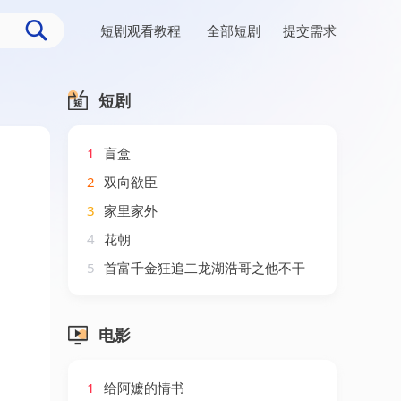
短剧观看教程
全部短剧
提交需求
短剧
1
盲盒
2
双向欲臣
3
家里家外
4
花朝
5
首富千金狂追二龙湖浩哥之他不干
电影
1
给阿嬷的情书