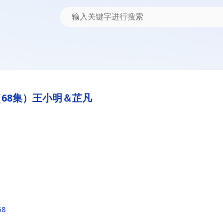
68集）王小明＆芷凡
68