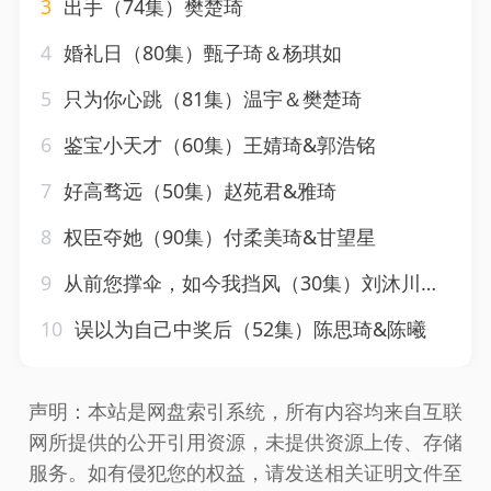
3
出手（74集）樊楚琦
4
婚礼日（80集）甄子琦＆杨琪如
5
只为你心跳（81集）温宇＆樊楚琦
6
鉴宝小天才（60集）王婧琦&郭浩铭
7
好高骛远（50集）赵苑君&雅琦
8
权臣夺她（90集）付柔美琦&甘望星
9
从前您撑伞，如今我挡风（30集）刘沐川＆张思琦
10
误以为自己中奖后（52集）陈思琦&陈曦
声明：本站是网盘索引系统，所有内容均来自互联
网所提供的公开引用资源，未提供资源上传、存储
服务。如有侵犯您的权益，请发送相关证明文件至