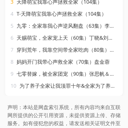
3
天降萌宝我靠心声拯救全家（104集）
4
T-天降萌宝我靠心声拯救全家（104集）
5
九零：全家靠我心声逆风翻盘（63集）李源&乐瑶
6
天赐萌宝，全家宠上天（60集）丁晓&刘小喵
7
穿到荒年，我靠空间带全家吃肉（80集）杨心妍
8
妈妈开门我带心声救全家（70集）盘金蓉
9
七零替嫁，被全家团宠（90集）张思帆＆翟成露
10
为了养子全家让我顶罪十年&全家为了养子让我顶罪后（58集）李雯慧&刘蕙宾
声明：本站是网盘索引系统，所有内容均来自互联
网所提供的公开引用资源，未提供资源上传、存储
服务。如有侵犯您的权益，请发送相关证明文件至