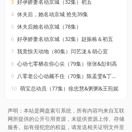
3
好孕娇妻名动京城（32集）初五
4
休夫后，她名动京城 抢先39集
5
休夫后她名动京城（78集）
6
好孕娇妻名动京城（32集）赵振栋＆初五
7
我竟惊天动地（80集）闫艺泷＆胡心宜
8
心动七零栖在你心尖（79集）张张&彭剑高
9
八零老公心动藏不住（70集）陈孟雯&丁一帆
10
萌宝总动员（77集）徐忠慧&粥粥&王煎妮
声明：本站是网盘索引系统，所有内容均来自互联
网所提供的公开引用资源，未提供资源上传、存储
服务。如有侵犯您的权益，请发送相关证明文件至