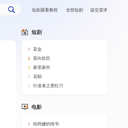
短剧观看教程
全部短剧
提交需求
短剧
1
盲盒
2
双向欲臣
3
家里家外
4
花朝
5
行道者之墨狂刀
电影
1
给阿嬷的情书