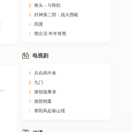
2
角头：斗阵欸
3
封神第二部：战火西岐
4
四渡
5
熊出没·年年有熊
电视剧
1
兵自风中来
2
九门
）
3
唐朝诡事录
4
南部档案
5
寒阳风起春山境