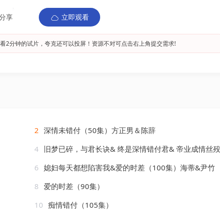
分享
立即观看
看2分钟的试片，夸克还可以投屏！资源不对可点击右上角提交需求!
2
深情未错付（50集）方正男＆陈辞
4
旧梦已碎，与君长诀& 终是深情错付君& 帝业成情丝殁（50集
6
媳妇每天都想陷害我&爱的时差（100集）海蒂&尹竹
8
爱的时差（90集）
10
痴情错付（105集）