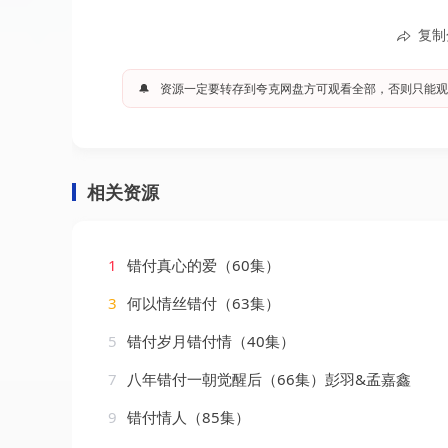
复制
🔔
资源一定要转存到夸克网盘方可观看全部，否则只能观
相关资源
1
错付真心的爱（60集）
3
何以情丝错付（63集）
5
错付岁月错付情（40集）
7
八年错付一朝觉醒后（66集）彭羽&孟嘉鑫
9
错付情人（85集）