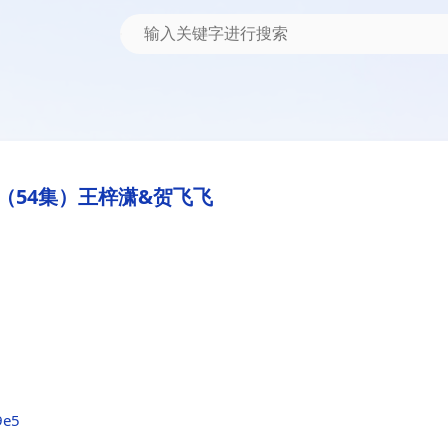
（54集）王梓潇&贺飞飞
9e5