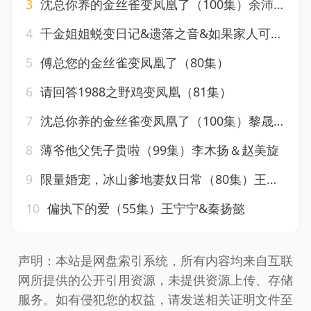
3
沈总你养的金丝雀变凤凰了（100集）余沛杉＆黎晟萱
4
千金姐姐蜕变日记&遗落之音&如果家人可以重选（87集）王子怡&悠悠儿
5
傅总您的金丝雀变凤凰了（80集）
6
请回答1988之野鸡变凤凰（81集）
7
沈总你养的金丝雀变凤凰了（100集）黎晟萱 永琪
8
薄爷他父凭子贵啦（99集）李木扬＆赵美旋
9
限量婚宠，冰山爹地妻奴日常（80集）王康＆王子怡
10
偏执下的爱（55集）王宁宁&秦扬懿
声明：本站是网盘索引系统，所有内容均来自互联
网所提供的公开引用资源，未提供资源上传、存储
服务。如有侵犯您的权益，请发送相关证明文件至