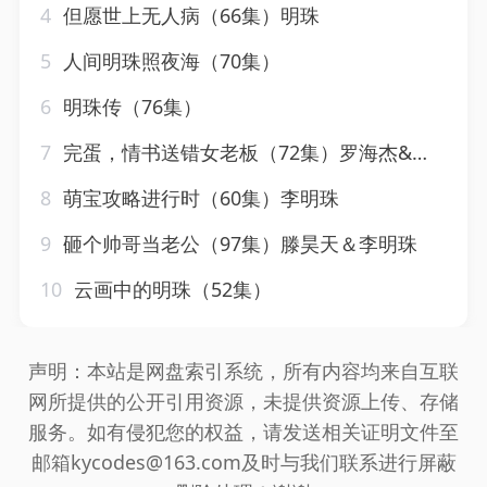
4
但愿世上无人病（66集）明珠
5
人间明珠照夜海（70集）
6
明珠传（76集）
7
完蛋，情书送错女老板（72集）罗海杰&明珠&李汶轩
8
萌宝攻略进行时（60集）李明珠
9
砸个帅哥当老公（97集）滕昊天＆李明珠
10
云画中的明珠（52集）
声明：本站是网盘索引系统，所有内容均来自互联
网所提供的公开引用资源，未提供资源上传、存储
服务。如有侵犯您的权益，请发送相关证明文件至
邮箱kycodes@163.com及时与我们联系进行屏蔽