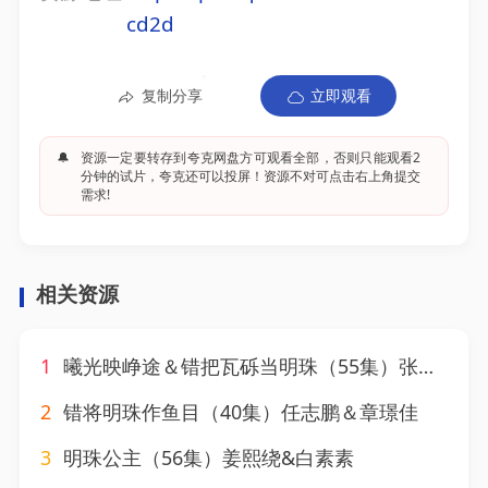
cd2d
复制分享
立即观看
🔔
资源一定要转存到夸克网盘方可观看全部，否则只能观看2
分钟的试片，夸克还可以投屏！资源不对可点击右上角提交
需求!
相关资源
1
曦光映峥途＆错把瓦砾当明珠（55集）张曼娜&纪泠希
2
错将明珠作鱼目（40集）任志鹏＆章璟佳
3
明珠公主（56集）姜熙绕&白素素