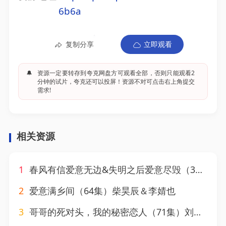
6b6a
复制分享
立即观看
🔔
资源一定要转存到夸克网盘方可观看全部，否则只能观看2
分钟的试片，夸克还可以投屏！资源不对可点击右上角提交
需求!
相关资源
1
春风有信爱意无边&失明之后爱意尽毁（30集）吴昊＆桉淇
2
爱意满乡间（64集）柴昊辰＆李婧也
3
哥哥的死对头，我的秘密恋人（71集）刘昊源＆李芊乐