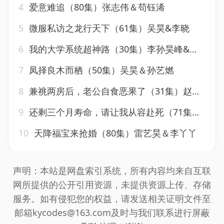
4
爱意难追（80集）张志伟＆苟钰浠
5
微服私访之龙行天下（61集）吴昊&李晓
6
我的大学系统超神路（30集）李孙昊峰&林恩琪
7
凤择良木而栖（50集）吴昊＆孙艺燃
8
兼祧两房后，老公自食恶果了（31集）赵保健&吴昊
9
还剩三个月寿命，请让我从容赴死（71集）李昊＆薄雨童
10
天降福宝来抢婚（80集）雷艺昊＆李丫丫
声明：本站是网盘索引系统，所有内容均来自互联
网所提供的公开引用资源，未提供资源上传、存储
服务。如有侵犯您的权益，请发送相关证明文件至
邮箱kycodes@163.com及时与我们联系进行屏蔽