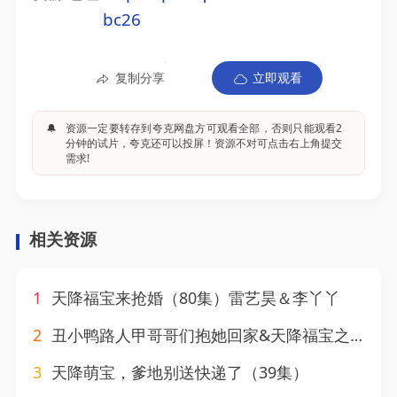
bc26
复制分享
立即观看
🔔
资源一定要转存到夸克网盘方可观看全部，否则只能观看2
分钟的试片，夸克还可以投屏！资源不对可点击右上角提交
需求!
相关资源
1
天降福宝来抢婚（80集）雷艺昊＆李丫丫
2
丑小鸭路人甲哥哥们抱她回家&天降福宝之吉星高照（76集）
3
天降萌宝，爹地别送快递了（39集）