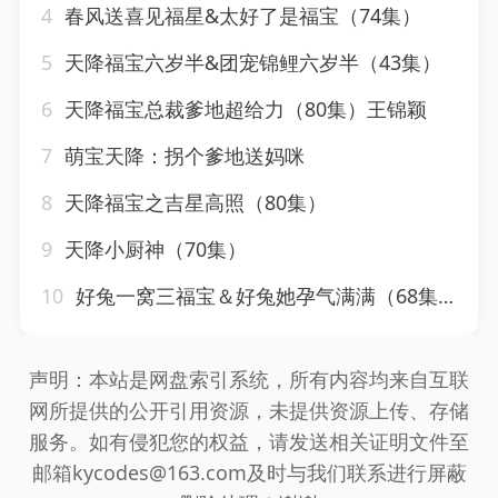
4
春风送喜见福星&太好了是福宝（74集）
5
天降福宝六岁半&团宠锦鲤六岁半（43集）
6
天降福宝总裁爹地超给力（80集）王锦颖
7
萌宝天降：拐个爹地送妈咪
8
天降福宝之吉星高照（80集）
9
天降小厨神（70集）
10
好兔一窝三福宝＆好兔她孕气满满（68集）刘梓恒＆书雪漫
声明：本站是网盘索引系统，所有内容均来自互联
网所提供的公开引用资源，未提供资源上传、存储
服务。如有侵犯您的权益，请发送相关证明文件至
邮箱kycodes@163.com及时与我们联系进行屏蔽