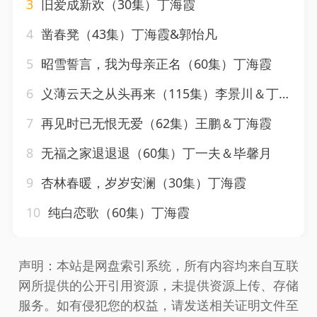
3
旧爱成新欢（30集）丁海霞
4
凿春凳（43集）丁海霞&郭怡凡
5
昭雪誓言，我为母亲正名（60集）丁海霞
6
义薄云天之从头再来（115集）李景川＆丁磊&韩琪&梁梦瑶
7
再见时已无恨无爱（62集）王鹏＆丁海霞
8
无福之家退退退（60集）丁一夫＆毕馨月
9
杏林春暖，岁岁安澜（30集）丁海霞
10
纯白恋歌（60集）丁海霞
声明：本站是网盘索引系统，所有内容均来自互联
网所提供的公开引用资源，未提供资源上传、存储
服务。如有侵犯您的权益，请发送相关证明文件至