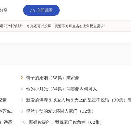
分享
立即观看
看2分钟的试片，夸克还可以投屏！资源不对可点击右上角提交需求!
2
镜子的婚姻（38集）陈家豪
4
他的小月光（84集）闫睿豪＆何可人
家豪
6
新爱的供养＆以爱入局＆天上的星星不说话（30集）郭怡
&王妍
8
怦然心动的爱&怀崽入豪门（32集）
）远霞
10
离婚你提的，我嫁豪门你急啥（62集）