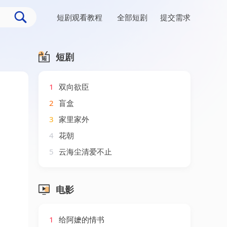
短剧观看教程
全部短剧
提交需求
短剧
1
双向欲臣
2
盲盒
3
家里家外
4
花朝
5
云海尘清爱不止
电影
1
给阿嬷的情书