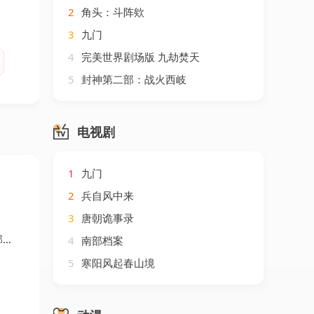
2
角头：斗阵欸
3
九门
4
完美世界剧场版 九劫焚天
5
封神第二部：战火西岐
电视剧
1
九门
2
兵自风中来
3
唐朝诡事录
凡
4
南部档案
5
寒阳风起春山境