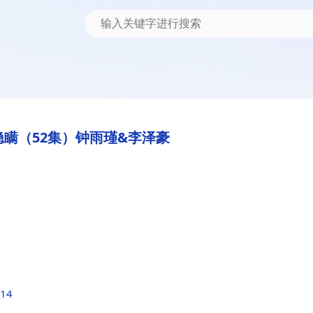
瞒（52集）钟雨瑾&李泽豪
614