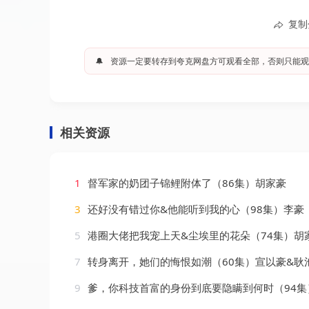
复制
🔔
资源一定要转存到夸克网盘方可观看全部，否则只能观
相关资源
1
督军家的奶团子锦鲤附体了（86集）胡家豪
3
还好没有错过你&他能听到我的心（98集）李豪
5
港圈大佬把我宠上天&尘埃里的花朵（74集）胡
7
转身离开，她们的悔恨如潮（60集）宣以豪&耿池苏
9
爹，你科技首富的身份到底要隐瞒到何时（94集