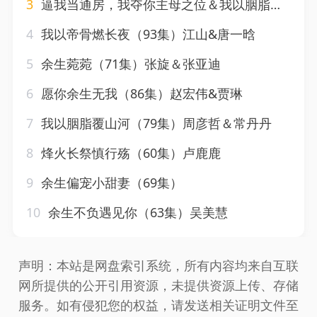
3
逼我当通房，我夺你主母之位＆我以胭脂覆山河（79集）常丹丹
4
我以帝骨燃长夜（93集）江山&唐一晗
5
余生菀菀（71集）张旋＆张亚迪
6
愿你余生无我（86集）赵宏伟&贾琳
7
我以胭脂覆山河（79集）周彦哲＆常丹丹
8
烽火长祭慎行殇（60集）卢鹿鹿
9
余生偏宠小甜妻（69集）
10
余生不负遇见你（63集）吴美慧
声明：本站是网盘索引系统，所有内容均来自互联
网所提供的公开引用资源，未提供资源上传、存储
服务。如有侵犯您的权益，请发送相关证明文件至