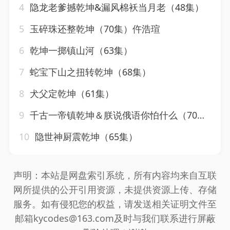
4
隐龙老爹撼乾坤&漏风棉袄当月老（48集）
5
玉碎珠还整乾坤（70集）仵浩瑄
6
乾坤一掷镇山河（63集）
7
蛇宝下山之扭转乾坤（68集）
8
犬父定乾坤（61集）
9
千古一帝镇乾坤＆朕说俄语你怕什么（70集）于介平＆张婉琳
10
隐世神厨震乾坤（65集）
声明：本站是网盘索引系统，所有内容均来自互联
网所提供的公开引用资源，未提供资源上传、存储
服务。如有侵犯您的权益，请发送相关证明文件至
邮箱kycodes@163.com及时与我们联系进行屏蔽