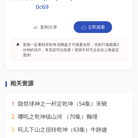
0c69
复制分享
立即观看
🔔
资源一定要转存到夸克网盘方可观看全部，否则只能观看2
分钟的试片，夸克还可以投屏！资源不对可点击右上角提交
需求!
相关资源
1
隐世球神之一杆定乾坤（54集）宋晓
2
哪吒之乾坤镇山河 （70集）鞠瑾
3
吒儿下山之扭转乾坤（63集）牛静婕