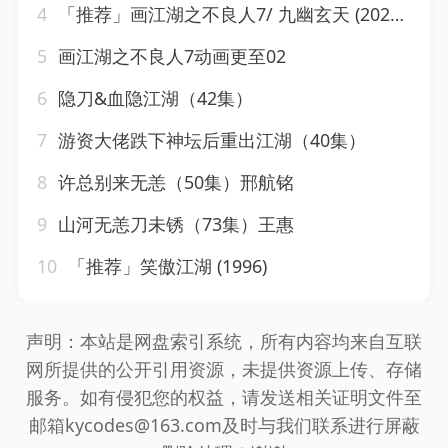
4
「推荐」画江湖之不良人7/ 九幽玄天 (2025)【更至02】4K
5
画江湖之不良人7动画更至02
6
隐刀&血隐江湖（42集）
7
游资大佬跌下神坛后重出江湖（40集）
8
许总别来无恙（50集）邢航铭
9
山河无恙刀未锈（73集）王惠
10
「推荐」笑傲江湖 (1996)
声明：本站是网盘索引系统，所有内容均来自互联
网所提供的公开引用资源，未提供资源上传、存储
服务。如有侵犯您的权益，请发送相关证明文件至
邮箱kycodes@163.com及时与我们联系进行屏蔽