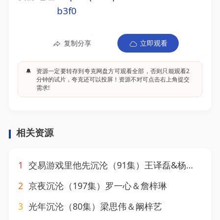
b3f0
复制分享
立即观看
🔔
资源一定要转存到夸克网盘方可观看全部，否则只能观看2
分钟的试片，夸克还可以投屏！资源不对可点击右上角提交
需求!
相关资源
1
交易游戏里他先沉沦（91集）王译磊&杨殊予
2
京夜沉沦（197集）罗一心＆詹梓琳
3
光年沉沦（80集）梁思伟＆阚梓艺