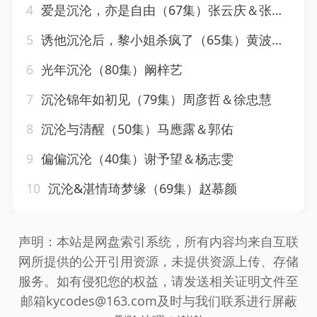
4
爱是沉沦，亦是自由（67集）张云庆＆张紫淋
5
诱他沉沦后，黎小姐杀疯了（65集）黄波&蔺瑞雪
6
光年沉沦（80集）阚梓艺
7
沉沦锦年如初见（79集）周彦哲＆徐忠慧
8
沉沦与清醒（50集）马應露＆郭佑
9
偏偏沉沦（40集）谢予望＆杨志雯
10
沉沦&湛情琦梦缘（69集）赵慕颜
声明：本站是网盘索引系统，所有内容均来自互联
网所提供的公开引用资源，未提供资源上传、存储
服务。如有侵犯您的权益，请发送相关证明文件至
邮箱kycodes@163.com及时与我们联系进行屏蔽