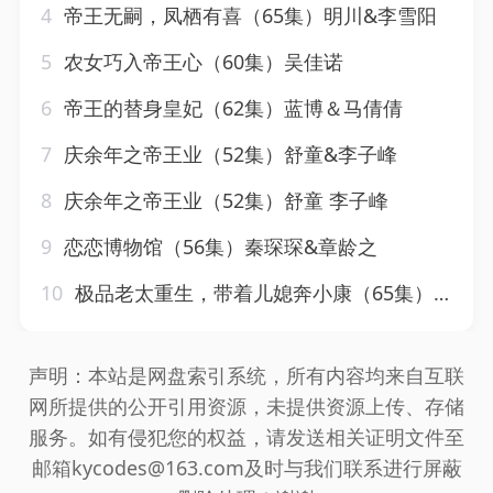
4
帝王无嗣，凤栖有喜（65集）明川&李雪阳
5
农女巧入帝王心（60集）吴佳诺
6
帝王的替身皇妃（62集）蓝博＆马倩倩
7
庆余年之帝王业（52集）舒童&李子峰
8
庆余年之帝王业（52集）舒童 李子峰
9
恋恋博物馆（56集）秦琛琛&章龄之
10
极品老太重生，带着儿媳奔小康（65集）刘月涛&白晶晶
声明：本站是网盘索引系统，所有内容均来自互联
网所提供的公开引用资源，未提供资源上传、存储
服务。如有侵犯您的权益，请发送相关证明文件至
邮箱kycodes@163.com及时与我们联系进行屏蔽