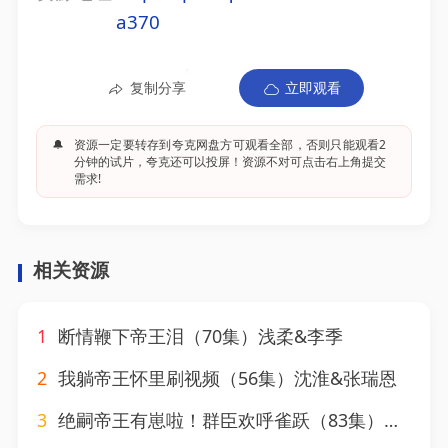
a370
复制分享
立即观看
🔔
资源一定要转存到夸克网盘方可观看全部，否则只能观看2
分钟的试片，夸克还可以投屏！资源不对可点击右上角提交
需求!
相关资源
1
断情鞭下帝王泪（70集）浅柔&李季
2
我躺帝王怀里刷视频（56集）沈淮&张瑞恩
3
绝嗣帝王有崽啦！群臣欢呼雀跃（83集）靳旺＆黄云云