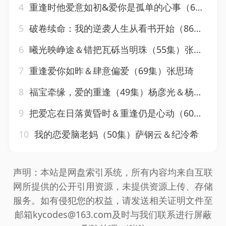
4
重逢时他爱意如初&爱你是孤单的心事（69集）段柒萱
5
破卷续命：我的逆袭人生从看书开始（86集）张星禾&赵琪琪&王佳琪&杨晴&纪泠希
6
曦光映峥途＆错把瓦砾当明珠（55集）张曼娜&纪泠希
7
重逢爱你如昨＆肆意偏爱（69集）张思琦
8
福宝牵缘，爱的重逢（49集）杨彦光＆杨雨萌
9
把爱忘在日落黄昏时＆重逢仍是心动（60集）张力壬＆张紫菡
10
我的恋爱脑老妈（50集）萨钢云＆纪泠希
声明：本站是网盘索引系统，所有内容均来自互联
网所提供的公开引用资源，未提供资源上传、存储
服务。如有侵犯您的权益，请发送相关证明文件至
邮箱kycodes@163.com及时与我们联系进行屏蔽