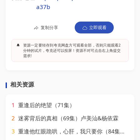
a37b
复制分享
立即观看
🔔
资源一定要转存到夸克网盘方可观看全部，否则只能观看2
分钟的试片，夸克还可以投屏！资源不对可点击右上角提交
需求!
相关资源
1
重逢后的绝望（71集）
2
迷雾背后的真相（69集）卢美汕&杨依霖
3
重逢他红眼跪哄，心肝，我只要你（84集）易恒＆张凝慈