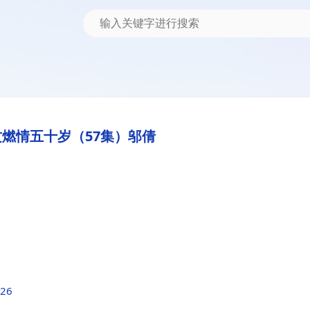
燃情五十岁（57集）邬倩
526