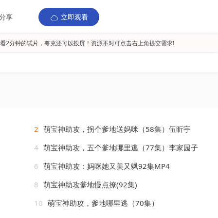
分享
立即观看
看2分钟的试片，夸克还可以投屏！资源不对可点击右上角提交需求!
2
萌宝神助攻，拐个爹地送妈咪（58集）伍昕宇
4
萌宝神助攻，五个爹地哪里逃（77集）李家园子
6
萌宝神助攻：妈咪她又美又飒92集MP4
8
萌宝神助攻爹地慢点撩(92集)
10
萌宝神助攻，爹地哪里逃（70集）