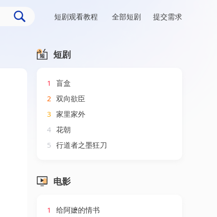
短剧观看教程
全部短剧
提交需求
短剧
1
盲盒
2
双向欲臣
3
家里家外
4
花朝
5
行道者之墨狂刀
电影
1
给阿嬷的情书