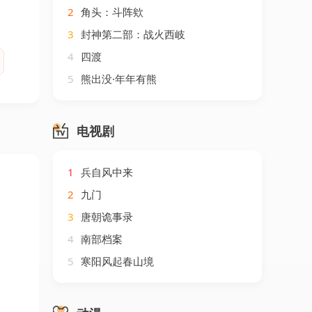
2
角头：斗阵欸
3
封神第二部：战火西岐
4
四渡
5
熊出没·年年有熊
电视剧
1
兵自风中来
2
九门
3
唐朝诡事录
4
南部档案
5
寒阳风起春山境