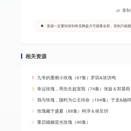
复制
🔔
资源一定要转存到夸克网盘方可观看全部，否则只能观
相关资源
1
九爷的重燃小玫瑰（67集）罗琼&张洪鸣
3
幸运玫瑰，周先生超宠我（74集）张旋＆郑晨雨
5
我与玫瑰，随时为公主待命（104集）于龙&杨
7
玫瑰藏于盛夏（88集）柯淳＆侯呈玥
9
重启婚姻逆光玫瑰（40集）