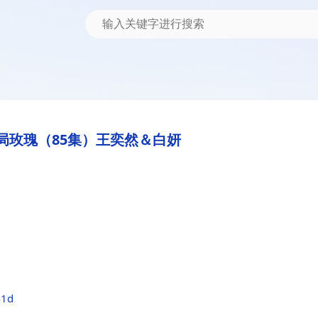
局玫瑰（85集）王奕然＆白妍
41d