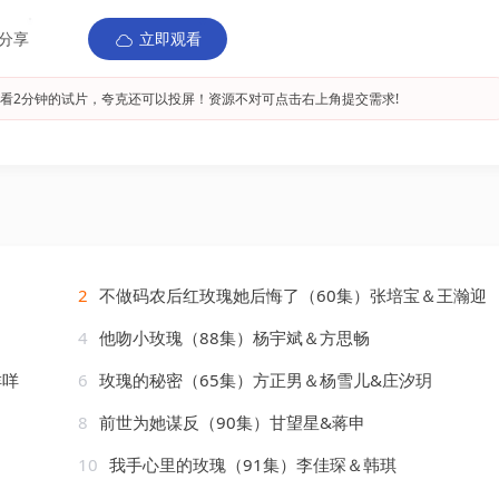
分享
立即观看
看2分钟的试片，夸克还可以投屏！资源不对可点击右上角提交需求!
2
不做码农后红玫瑰她后悔了（60集）张培宝＆王瀚迎
4
他吻小玫瑰（88集）杨宇斌＆方思畅
咩咩
6
玫瑰的秘密（65集）方正男＆杨雪儿&庄汐玥
8
前世为她谋反（90集）甘望星&蒋申
10
我手心里的玫瑰（91集）李佳琛＆韩琪