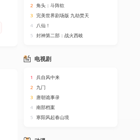
2
角头：斗阵欸
3
完美世界剧场版 九劫焚天
4
八仙！
5
封神第二部：战火西岐
电视剧
1
兵自风中来
2
九门
3
唐朝诡事录
4
南部档案
5
寒阳风起春山境