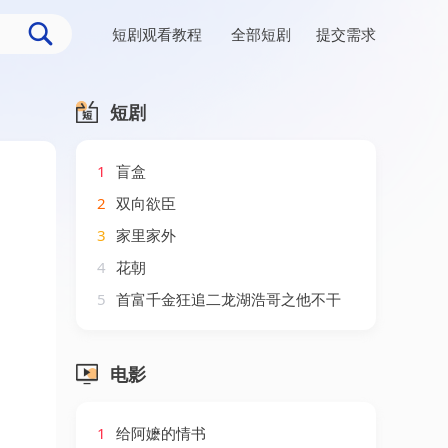
短剧观看教程
全部短剧
提交需求
短剧
1
盲盒
2
双向欲臣
3
家里家外
4
花朝
5
首富千金狂追二龙湖浩哥之他不干
电影
1
给阿嬷的情书