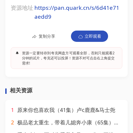
资源地址
https://pan.quark.cn/s/6d41e71
aedd9
复制分享
立即观看
🔔
资源一定要转存到夸克网盘方可观看全部，否则只能观看2
分钟的试片，夸克还可以投屏！资源不对可点击右上角提交
需求!
相关资源
1
原来你也喜欢我（41集）卢c鹿鹿&马士尧
2
极品老太重生，带着儿媳奔小康（65集）刘月涛&白晶晶