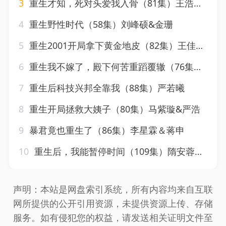
3
重生才知，死对头爱我入骨（81集）王浩翔＆马乐婕
4
重生野性时代（58集）刘峰硕&金珊
5
重生2001开局拿下黄金地皮（82集）王佳琪&张星禾&朱艺雯&赵琪琪
6
重生我不嫁了，殿下何苦重蹈覆辙（76集）刘艺乔
7
重生后科技兴邦全靠我（88集）严若曦
8
重生开局拯救大姨子（80集）马紫璇&严浩
9
暴君竟也重生了（86集）李星霖＆蒋申
10
重生后，我能暂停时间（109集）隋安蓉&瓜瓜
声明：本站是网盘索引系统，所有内容均来自互联
网所提供的公开引用资源，未提供资源上传、存储
服务。如有侵犯您的权益，请发送相关证明文件至