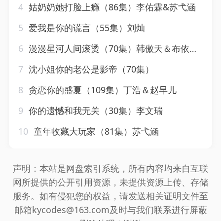
4
姑奶奶她打脸上瘾（86集）李佑霖&苏弋涵
5
爱我是你的谎言（55集）刘灿
6
漫漫星河人间滚烫（70集）韩傲天＆布依涵&别琳&王妍
7
沈小姐你的老公是影帝（70集）
8
贪恋你的盛夏（109集）丁浩＆赵早儿
9
你的遗憾和我无关（30集）李文瑞
10
童年收藏大玩家（81集）苏弋涵
声明：本站是网盘索引系统，所有内容均来自互联
网所提供的公开引用资源，未提供资源上传、存储
服务。如有侵犯您的权益，请发送相关证明文件至
邮箱kycodes@163.com及时与我们联系进行屏蔽