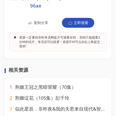
96ae
复制分享
立即观看
🔔
资源一定要转存到夸克网盘方可观看全部，否则只能观看2
分钟的试片，夸克还可以投屏！资源不对可点击右上角提交
需求!
相关资源
1
荆棘王冠之黑暗荣耀（70集）
2
荆棘绽花（105集）彭千玲
3
似此星辰，非昨夜&我的夫君来自现代&智驭权谋将军的童养夫（81集）王冠彭&马嘉苒