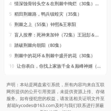
4
情深蚀骨转头空＆在荆棘中绚烂（30集）梅洋＆徐漫宁
5
稻田荆棘路，鸭兵镇蝗灾（35集）
6
荆棘之上（55集）钟熙&王寒阳
7
盲人按摩：死神来加钟（72集）王冠彭＆初五&程嘉一
8
踏破荆棘向朝阳（80集）
9
荆棘中的花环＆荆棘中盛开的花（30集）
10
让你表白，你找上家族千金＆巅峰神婿（86集）王冠彭＆伍姣
声明：本站是网盘索引系统，所有内容均来自互联
网所提供的公开引用资源，未提供资源上传、存储
服务。如有侵犯您的权益，请发送相关证明文件至
邮箱kycodes@163.com及时与我们联系进行屏蔽