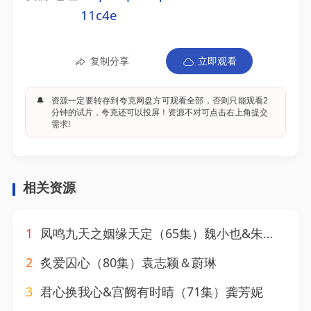
11c4e
复制分享
立即观看
🔔
资源一定要转存到夸克网盘方可观看全部，否则只能观看2
分钟的试片，夸克还可以投屏！资源不对可点击右上角提交
需求!
相关资源
1
凤鸣九天之姻缘天定（65集）魏小也&朱旻昕
2
炙爱囚心（80集）袁志颖＆蔚琳
3
君心换我心&宫阙有时晴（71集）龚芳妮