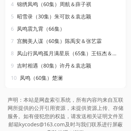
4
锦绣凤鸣（60集）周航＆薛子祺
5
昭雪录（30集）朱可歆＆袁志颖
6
凤鸣震九霄（66集）
7
宫阙美人谋（60集）陈禹安＆张艺霖
8
凤山行凤鸣孤月满星辰（65集）王钰杰＆唐子璇
9
吉时相遇（80集）许丹＆袁志颖
10
凤鸣（60集）楚澜
声明：本站是网盘索引系统，所有内容均来自互联
网所提供的公开引用资源，未提供资源上传、存储
服务。如有侵犯您的权益，请发送相关证明文件至
邮箱kycodes@163.com及时与我们联系进行屏蔽