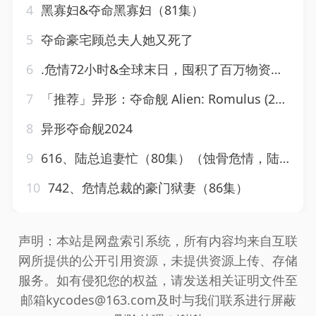
4
黑寡妇&夺命黑寡妇（81集）
5
夺命豪宅顾总夫人她又死了
6
.危情72小时&全球末日，囤积了百万物资搞直播（78集）
7
「推荐」异形：夺命舰 Alien: Romulus (2024)
8
异形夺命舰2024
9
616、陆总追妻忙（80集）（蚀骨危情，陆先生请放手，焚尽柔
10
742、危情总裁的豪门狱妻（86集）
声明：本站是网盘索引系统，所有内容均来自互联
网所提供的公开引用资源，未提供资源上传、存储
服务。如有侵犯您的权益，请发送相关证明文件至
邮箱kycodes@163.com及时与我们联系进行屏蔽