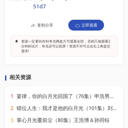
51d7
复制分享
立即观看
🔔
资源一定要转存到夸克网盘方可观看全部，否则只能观看2
分钟的试片，夸克还可以投屏！资源不对可点击右上角提交
需求!
相关资源
1
宴律，你的白月光回国了（76集）申浩男＆余茵
2
错位人生：我才是他的白月光（101集）刘奕辰＆魏家乐
3
掌心月光覆前尘（80集）王浩博＆孙同钰