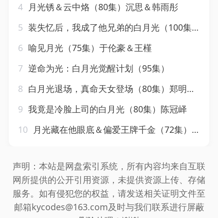
4
月光锈＆云中烙（80集）沉思＆韩雨彤
5
装失忆后，我成了他兄弟的白月光（100集）鲍李宁＆李佳乐&赵慧
6
喻见月光（75集）于伦豪＆王槿
7
逆命为光：白月光觉醒计划（95集）
8
白月光退场，真命天女登场（80集）郑明洋＆钟芹&乐宝&张子唯
9
我竟是冷脸上司的白月光（80集）陈冠峄
10
月光藏在他眼底＆偏爱王牌千金（72集）刘蓝鸽
声明：本站是网盘索引系统，所有内容均来自互联
网所提供的公开引用资源，未提供资源上传、存储
服务。如有侵犯您的权益，请发送相关证明文件至
邮箱kycodes@163.com及时与我们联系进行屏蔽