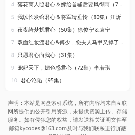
4
落花离人照君心＆嫁给首辅后要风得雨（75集）苏亮＆解颜希
5
我以长发绾君心＆将军请垂怜（80集）江炘
6
夜夜绮梦扰君心（50集）徐俊宁＆袁宁
7
双面红妆渡君心&傅少，您夫人马甲又掉了&妙恋相亲角&夫人马甲轰动全国（64集）贾翼瑄
8
只愿君心向我心（31集）
9
宠妃天下，媚色惑君心（72集）李若琪
10
君心沦陷（95集）
声明：本站是网盘索引系统，所有内容均来自互联
网所提供的公开引用资源，未提供资源上传、存储
服务。如有侵犯您的权益，请发送相关证明文件至
邮箱kycodes@163.com及时与我们联系进行屏蔽