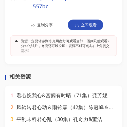
557bc
复制分享
立即观看
🔔
资源一定要转存到夸克网盘方可观看全部，否则只能观看2
分钟的试片，夸克还可以投屏！资源不对可点击右上角提交
需求!
相关资源
1
君心换我心&宫阙有时晴（71集）龚芳妮
2
风铃转君心动＆雨铃霖（42集）陈冠峄＆常丹丹
3
平乱未料君心乱（30集）孔奇力&董洁