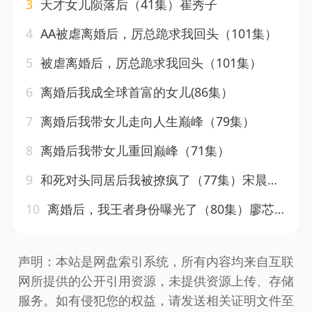
3
天才女儿陨落后（41集）崔秀子
4
AA被虐离婚后，厉总跪求我回头（101集）
5
被虐离婚后，厉总跪求我回头（101集）
6
离婚后我成全球首富的女儿(86集）
7
离婚后我带女儿走向人生巅峰（79集）
8
离婚后我带女儿重回巅峰（71集）
9
和死对头同居后我被撩疯了（77集）宋晨&阚梓艺
10
离婚后，我王者身份曝光了（80集）廖芯&杨泽琳
声明：本站是网盘索引系统，所有内容均来自互联
网所提供的公开引用资源，未提供资源上传、存储
服务。如有侵犯您的权益，请发送相关证明文件至