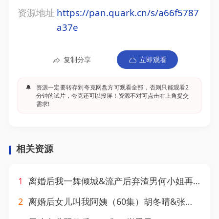
资源地址
https://pan.quark.cn/s/a66f5787
a37e
复制分享
立即观看
🔔
资源一定要转存到夸克网盘方可观看全部，否则只能观看2
分钟的试片，夸克还可以投屏！资源不对可点击右上角提交
需求!
相关资源
1
离婚后我一舞倾城&流产后弃渣男何小姐再也不回头（66集）姚冠宇&马乐婕
2
离婚后女儿叫我阿姨（60集）胡冬晴&张子安