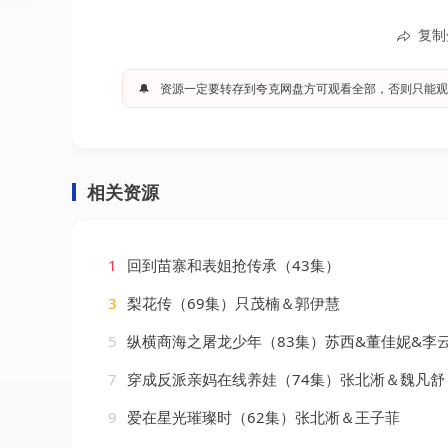
复制
🔔
资源一定要转存到夸克网盘方可观看全部，否则只能观
相关资源
1
回到苗寨和表姐抢传承（43集）
3
梨花传（69集）只茂楠＆郭伊慧
5
纵横商海之屠龙少年（83集）苏西&董佳妮&李云鹏&金美希
7
穿成反派亲妈在线养娃（74集）张北淅＆魏凡舒
9
爱在星光璀璨时（62集）张北淅＆王子菲