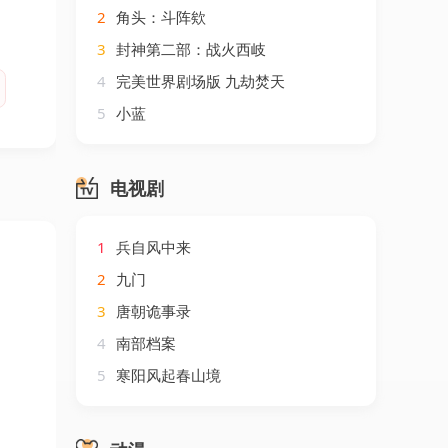
2
角头：斗阵欸
3
封神第二部：战火西岐
4
完美世界剧场版 九劫焚天
5
小蓝
电视剧
1
兵自风中来
2
九门
3
唐朝诡事录
4
南部档案
5
寒阳风起春山境