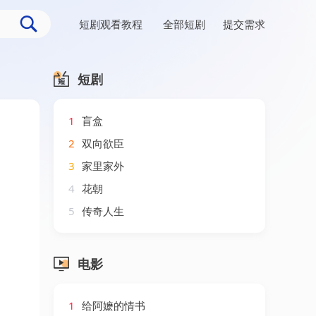
短剧观看教程
全部短剧
提交需求
短剧
1
盲盒
2
双向欲臣
3
家里家外
4
花朝
5
传奇人生
电影
1
给阿嬷的情书